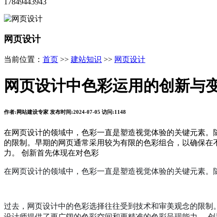
17849443943
网页设计
当前位置：
首页
>>
建站知识
>>
网页设计
​网页设计中色彩运用的创新与
作者:网站建设专家 发布时间:2024-07-05 访问:1148
在网页设计的领域中，色彩一直是塑造视觉体验的关键元素。
的限制。早期的网页通常采用较为有限的色彩组合，以确保在
力。 创新首先体现在对色彩
在网页设计的领域中，色彩一直是塑造视觉体验的关键元素。
过去，网页设计中的色彩选择往往受到技术和审美观念的限制
设计师提供了更广阔的色彩空间和更精准的色彩呈现能力。 