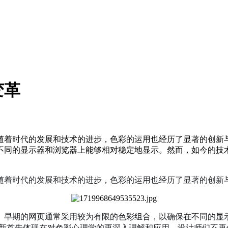
变革
随着时代的发展和技术的进步，色彩的运用也经历了显著的创新
不同的显示器和浏览器上能够相对稳定地显示。然而，如今的技
随着时代的发展和技术的进步，色彩的运用也经历了显著的创新
。早期的网页通常采用较为有限的色彩组合，以确保在不同的显
创新首先体现在对色彩心理学的更深入理解和应用。设计师们不