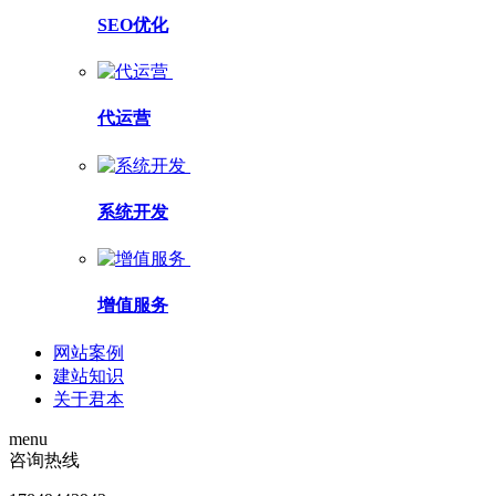
SEO优化
代运营
系统开发
增值服务
网站案例
建站知识
关于君本
menu
咨询热线