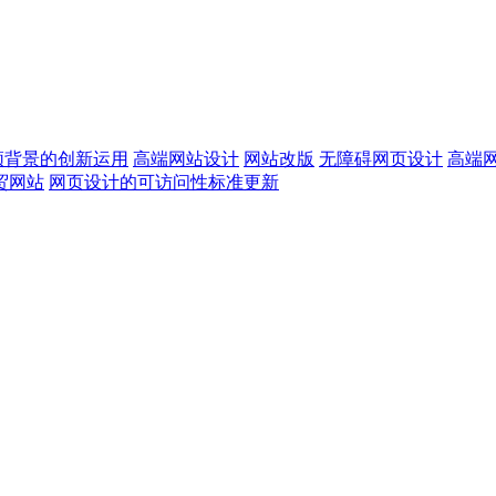
频背景的创新运用
高端网站设计
网站改版
无障碍网页设计
高端
贸网站
网页设计的可访问性标准更新