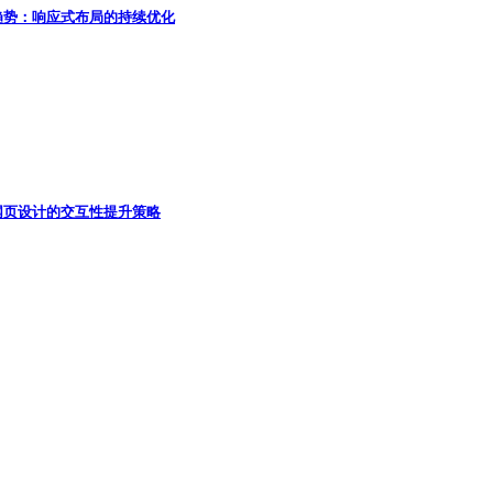
趋势：响应式布局的持续优化
网页设计的交互性提升策略